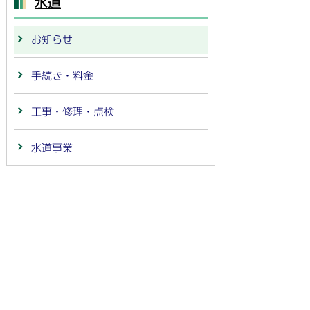
水道
お知らせ
手続き・料金
工事・修理・点検
水道事業
法人番号：
4000020212091
〒501-6292 岐阜県羽島市竹鼻町55