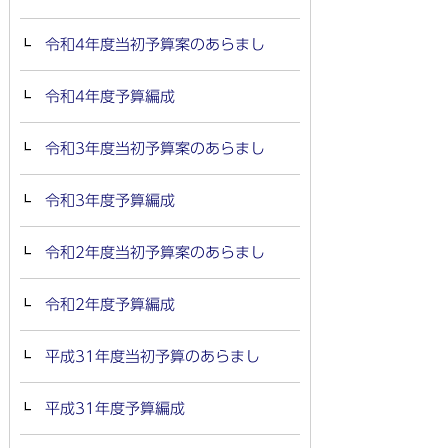
令和4年度当初予算案のあらまし
令和4年度予算編成
令和3年度当初予算案のあらまし
令和3年度予算編成
令和2年度当初予算案のあらまし
令和2年度予算編成
平成31年度当初予算のあらまし
平成31年度予算編成