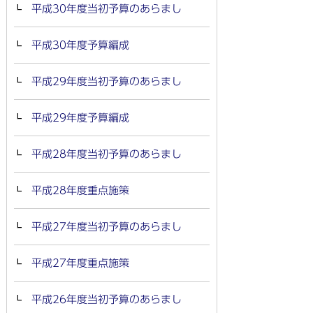
平成30年度当初予算のあらまし
平成30年度予算編成
平成29年度当初予算のあらまし
平成29年度予算編成
平成28年度当初予算のあらまし
平成28年度重点施策
平成27年度当初予算のあらまし
平成27年度重点施策
平成26年度当初予算のあらまし