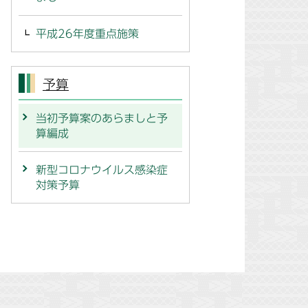
平成26年度重点施策
予算
当初予算案のあらましと予
算編成
新型コロナウイルス感染症
対策予算