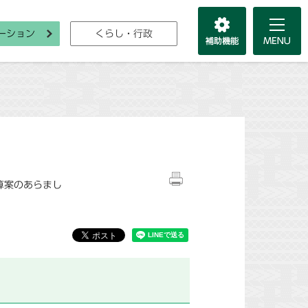
ーション
くらし・行政
算案のあらまし