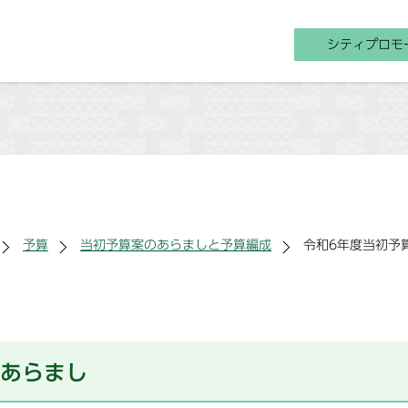
シティプロモ
予算
当初予算案のあらましと予算編成
令和6年度当初予
のあらまし