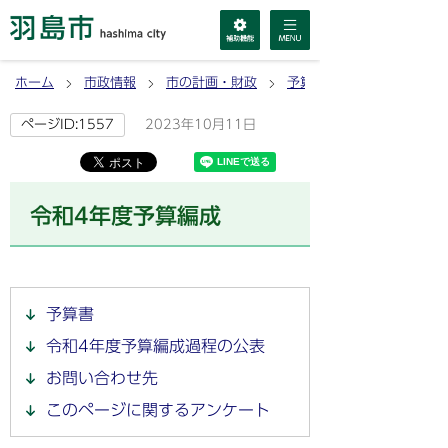
ホーム
市政情報
市の計画・財政
予算
2023年10月11日
ページID:1557
令和4年度予算編成
予算書
令和4年度予算編成過程の公表
お問い合わせ先
このページに関するアンケート