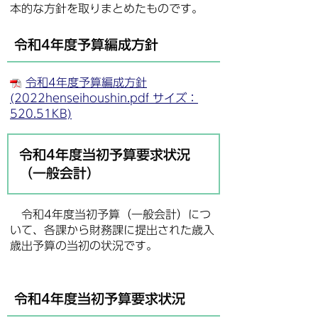
本的な方針を取りまとめたものです。
令和4年度予算編成方針
令和4年度予算編成方針
(2022henseihoushin.pdf サイズ：
520.51KB)
令和4年度当初予算要求状況
（一般会計）
令和4年度当初予算（一般会計）につ
いて、各課から財務課に提出された歳入
歳出予算の当初の状況です。
令和4年度当初予算要求状況