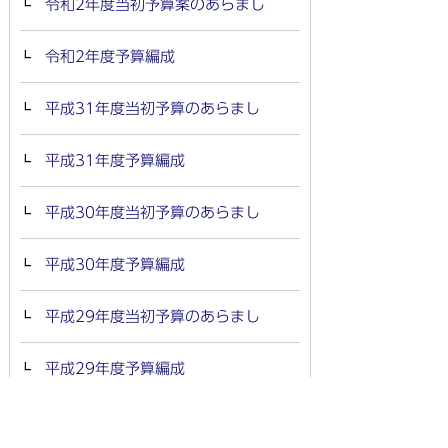
令和2年度当初予算案のあらまし
令和2年度予算編成
平成31年度当初予算のあらまし
平成31年度予算編成
平成30年度当初予算のあらまし
平成30年度予算編成
平成29年度当初予算のあらまし
平成29年度予算編成
平成28年度当初予算のあらまし