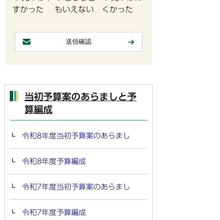
すかった
もいえない
くかった
当初予算案のあらましと予
算編成
令和8年度当初予算案のあらまし
令和8年度予算編成
令和7年度当初予算案のあらまし
令和7年度予算編成