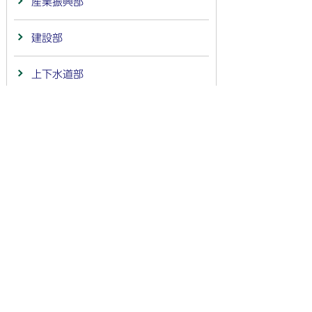
産業振興部
建設部
上下水道部
教育委員会
消防本部
市民病院事務局
会計
議会事務局
監査委員事務局