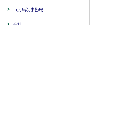
市民病院事務局
会計
議会事務局
監査委員事務局
農業委員会事務局
選挙管理委員会事務局