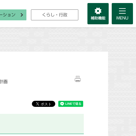
ーション
くらし・行政
計画