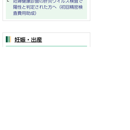
妊婦健康診査の肝炎ウイルス検査で
陽性と判定された方へ（初回精密検
査費用助成）
妊娠・出産
届出・手続き
検診
金銭的支援
相談・問合せ
その他