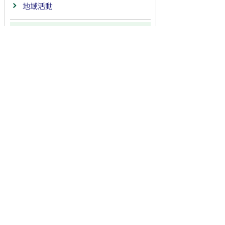
地域活動
施設
法人番号：
4000020212091
〒501-6292 岐阜県羽島市竹鼻町55
TEL:
058-392-1111
FAX:058-394-0025
行政サービスの質の確保などのため、通話を録音し
ています
羽島市の公式SNS