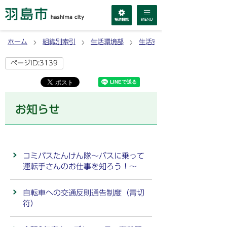
ホーム
組織別索引
生活環境部
生活安全課
ページID:3139
お知らせ
コミバスたんけん隊～バスに乗って
運転手さんのお仕事を知ろう！～
自転車への交通反則通告制度（青切
符）