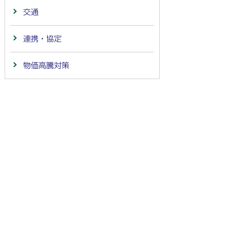
交通
連携・協定
物価高騰対策
法人番号：
4000020212091
〒501-6292 岐阜県羽島市竹鼻町55
TEL:
058-392-1111
FAX:058-394-0025
行政サービスの質の確保などのため、通話を録音し
ています