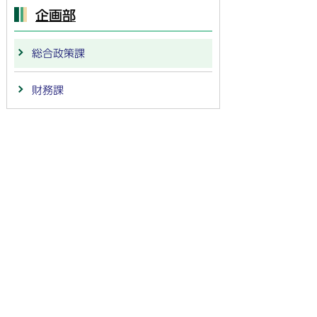
企画部
総合政策課
財務課
法人番号：
4000020212091
〒501-6292 岐阜県羽島市竹鼻町55
TEL:
058-392-1111
FAX:058-394-0025
行政サービスの質の確保などのため、通話を録音し
ています