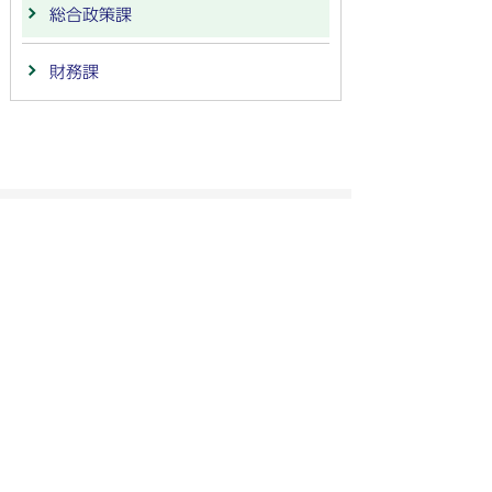
総合政策課
財務課
法人番号：
4000020212091
〒501-6292 岐阜県羽島市竹鼻町55
TEL:
058-392-1111
FAX:058-394-0025
行政サービスの質の確保などのため、通話を録音し
ています
羽島市の公式SNS