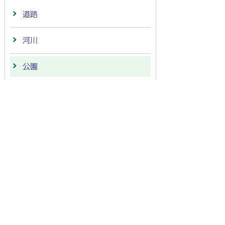
道路
河川
公園
建築
まちづくり
次期ごみ処理施設
土地区画整理事業
地籍調査