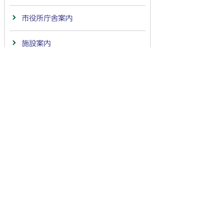
市役所庁舎案内
施設案内
広報ライブラリー・PR映像
インターネットサービス
情報公開
公示送達
市の計画・財政
まちづくり