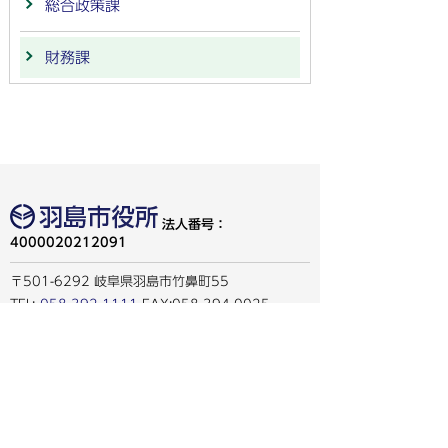
総合政策課
財務課
法人番号：
4000020212091
〒501-6292 岐阜県羽島市竹鼻町55
TEL:
058-392-1111
FAX:058-394-0025
行政サービスの質の確保などのため、通話を録音し
ています
羽島市の公式SNS