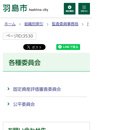
ホーム
組織別索引
監査委員事務局
市政情報
ページID:3530
各種委員会
固定資産評価審査委員会
公平委員会