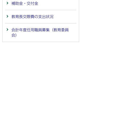
補助金・交付金
教育長交際費の支出状況
会計年度任用職員募集（教育委員
会）
法人番号：
4000020212091
〒501-6292 岐阜県羽島市竹鼻町55
TEL:
058-392-1111
FAX:058-394-0025
行政サービスの質の確保などのため、通話を録音し
ています