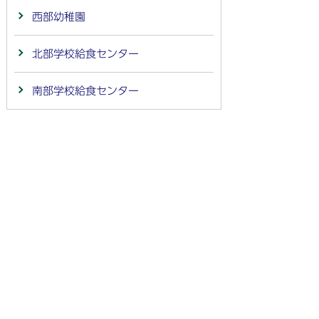
西部幼稚園
北部学校給食センター
南部学校給食センター
法人番号：
4000020212091
〒501-6292 岐阜県羽島市竹鼻町55
TEL:
058-392-1111
FAX:058-394-0025
行政サービスの質の確保などのため、通話を録音し
ています