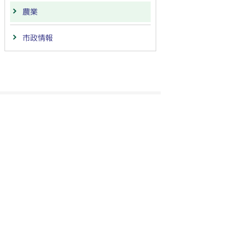
農業
市政情報
法人番号：
4000020212091
〒501-6292 岐阜県羽島市竹鼻町55
TEL:
058-392-1111
FAX:058-394-0025
行政サービスの質の確保などのため、通話を録音し
ています
羽島市の公式SNS