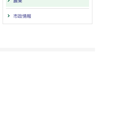
農業
市政情報
法人番号：
4000020212091
〒501-6292 岐阜県羽島市竹鼻町55
TEL:
058-392-1111
FAX:058-394-0025
行政サービスの質の確保などのため、通話を録音し
ています
羽島市の公式SNS