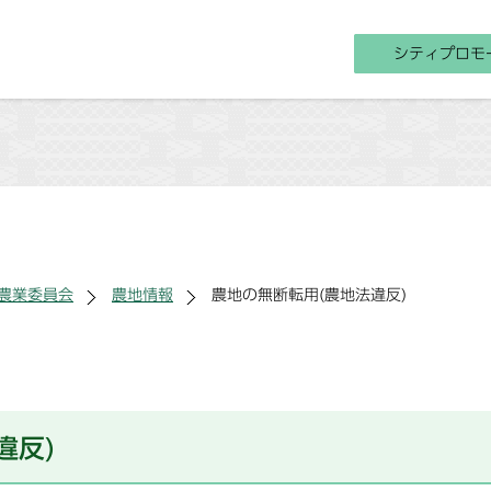
シティプロモ
農業委員会
農地情報
農地の無断転用(農地法違反)
違反)