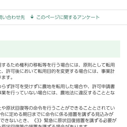
問い合わせ先
このページに関するアンケート
用するため権利の移転等を行う場合には、原則として転用
た、許可後において転用目的を変更する場合には、事業計
ります。
わらず許可を受けずに農地を転用した場合や、許可申請書
事業を行っていない場合には、農地法に違反することとな
止や原状回復等の命令を行うことができることとされてい
命令に定める期日までに命令に係る措置を講ずる見込みが
知できないとき、《3》緊急に原状回復措置を講ずる必要が
ら原状回復等の措置を講ずる場合があります。