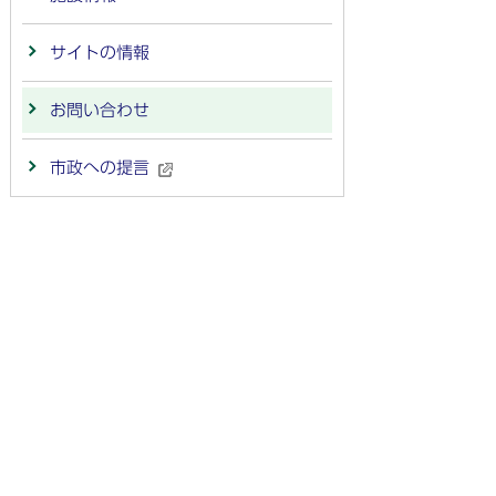
サイトの情報
お問い合わせ
市政への提言
法人番号：
4000020212091
〒501-6292 岐阜県羽島市竹鼻町55
TEL:
058-392-1111
FAX:058-394-0025
行政サービスの質の確保などのため、通話を録音し
ています
羽島市の公式SNS