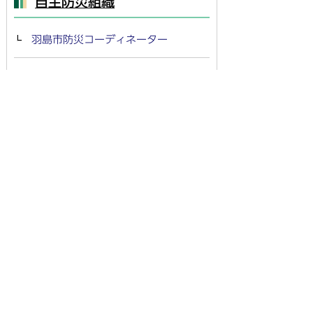
自主防災組織
羽島市防災コーディネーター
自主防災組織による防災訓練の状況
自主防災活動
防災
トピックス(お知らせ)
災害に備える
台風・豪雨