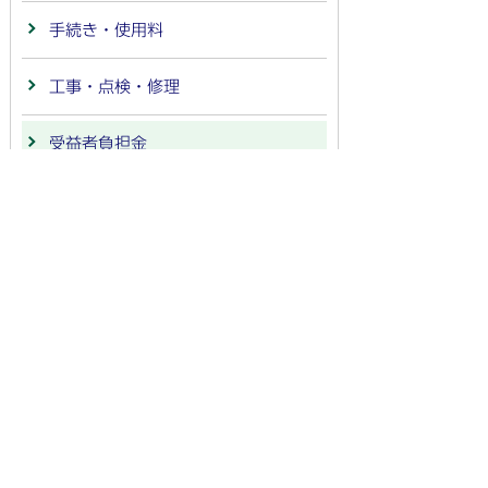
手続き・使用料
工事・点検・修理
受益者負担金
下水道事業
法人番号：
4000020212091
〒501-6292 岐阜県羽島市竹鼻町55
TEL:
058-392-1111
FAX:058-394-0025