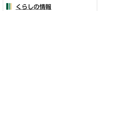
くらしの情報
妊娠・出産
子育て
学校教育
結婚・離婚
引越し・住まい
高齢者・介護
おくやみ
戸籍・住民票・印鑑登録・マイナン