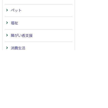
ペット
福祉
障がい者支援
消費生活
健康・医療
文化・スポーツ・生涯学習
市民活動・コミュニティ
防災