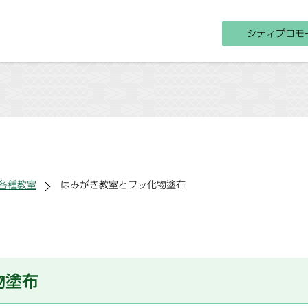
シティプロモ
各種教室
はみがき教室とフッ化物塗布
物塗布