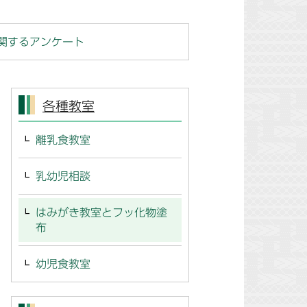
関するアンケート
各種教室
離乳食教室
乳幼児相談
はみがき教室とフッ化物塗
布
幼児食教室