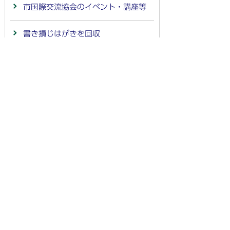
市国際交流協会のイベント・講座等
書き損じはがきを回収
市国際交流協会の会員
羽島市国際交流協会ボランティア
羽島市国際交流協会の設立経緯
羽島市国際交流協会（HIEA）
法人番号：