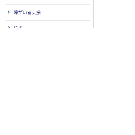
障がい者支援
防災
事業者の方へ
市政情報
イベント・行事
物価高騰対策