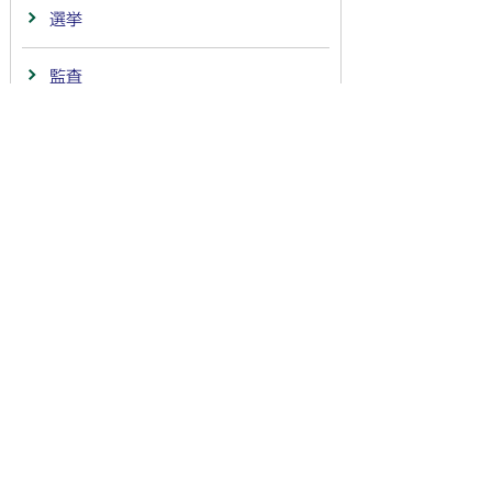
選挙
監査
寄附の受領
農業
商工業
連携・協定
法人番号：