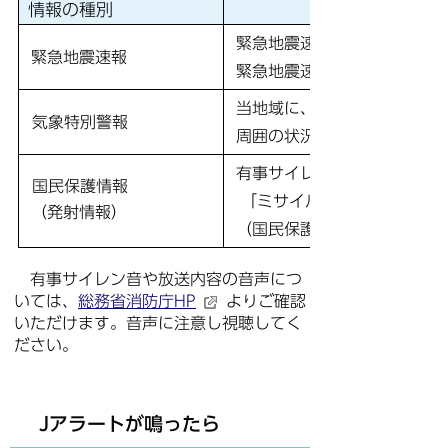
情報の種別
緊急地震速報チャイム音
緊急地震速報
緊急地震速報。大地震（おお
当地域に、〇〇特別警報が発
気象特別警報
周囲の状況をみて、避難行動
有事サイレン音
国民保護情報
「ミサイル発射情報。ミサイ
（発射情報）
（国民保護に関する情報につ
有事
サイレン音や放送内容の音声につ
いては、
総務省消防庁HP
よりご確認
いただけます。音声に注意し視聴してく
ださい。
Jアラートが鳴ったら