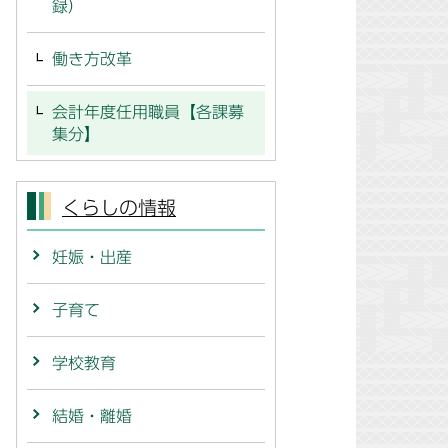
録）
働き方改革
会計年度任用職員【各課募
集分】
くらしの情報
妊娠・出産
子育て
学校教育
結婚・離婚