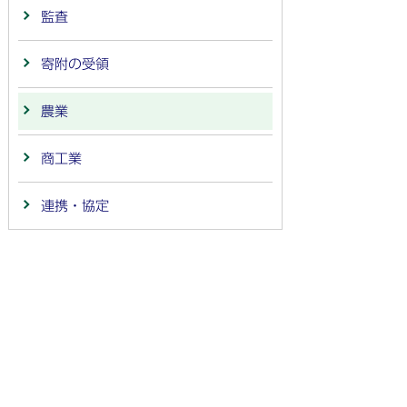
監査
寄附の受領
農業
商工業
連携・協定
法人番号：
4000020212091
〒501-6292 岐阜県羽島市竹鼻町55
TEL:
058-392-1111
FAX:058-394-0025