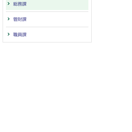
総務課
管財課
職員課
法人番号：
4000020212091
〒501-6292 岐阜県羽島市竹鼻町55
TEL:
058-392-1111
FAX:058-394-0025
行政サービスの質の確保などのため、通話を録音し
ています
羽島市の公式SNS