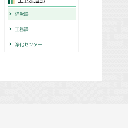
上下水道部
経営課
工務課
浄化センター