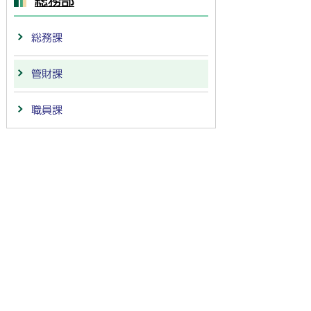
総務部
総務課
管財課
職員課
法人番号：
4000020212091
〒501-6292 岐阜県羽島市竹鼻町55
TEL:
058-392-1111
FAX:058-394-0025
行政サービスの質の確保などのため、通話を録音し
ています