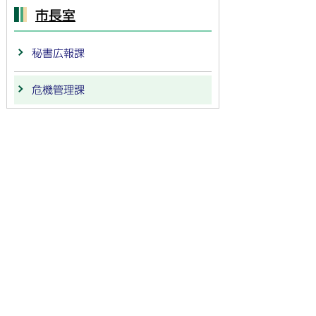
市長室
秘書広報課
危機管理課
法人番号：
4000020212091
〒501-6292 岐阜県羽島市竹鼻町55
TEL:
058-392-1111
FAX:058-394-0025
行政サービスの質の確保などのため、通話を録音し
ています