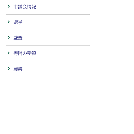
市議会情報
選挙
監査
寄附の受領
農業
商工業
連携・協定