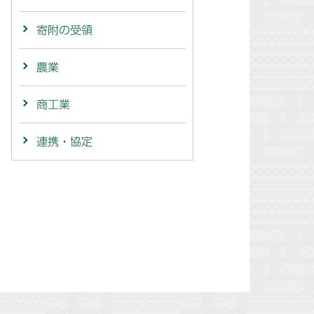
寄附の受領
農業
商工業
連携・協定