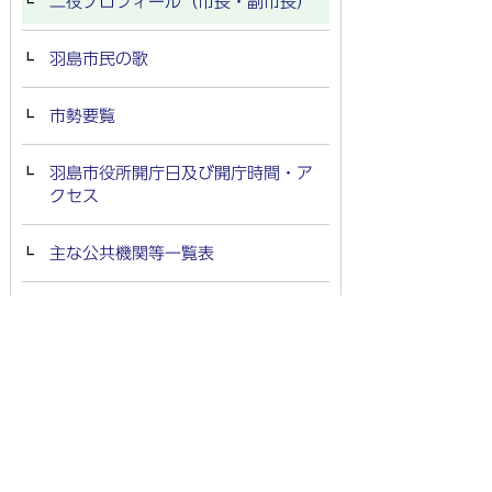
二役プロフィール（市長・副市長）
羽島市民の歌
市勢要覧
羽島市役所開庁日及び開庁時間・ア
クセス
主な公共機関等一覧表
行政組織図
副市長について
町別人口・世帯数