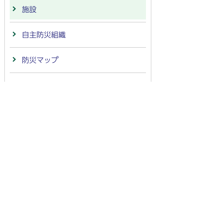
施設
自主防災組織
防災マップ
防災行政無線・Jアラート
協定
法人番号：
4000020212091