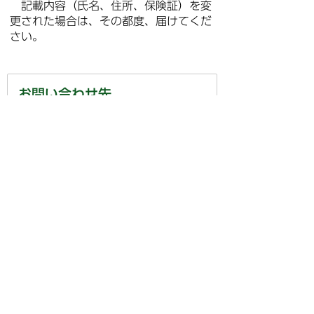
記載内容（氏名、住所、保険証）を変
更された場合は、その都度、届けてくだ
さい。
お問い合わせ先
福祉課
電話:058-392-9931
ファックス:058-392-2863
電話番号のかけ間違いにご注意ください!
お問い合わせフォーム
このページに関するアンケート