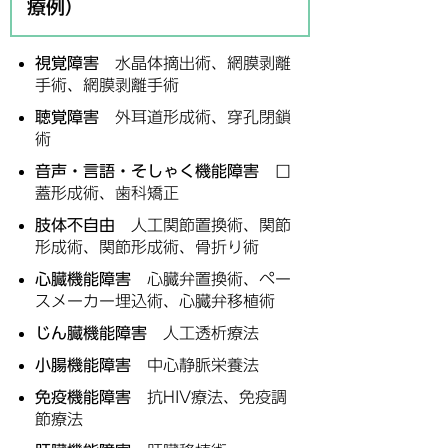
療例）
視覚障害
水晶体摘出術、網膜剥離
手術、網膜剥離手術
聴覚障害
外耳道形成術、穿孔閉鎖
術
音声・言語・そしゃく機能障害
口
蓋形成術、歯科矯正
肢体不自由
人工関節置換術、関節
形成術、関節形成術、骨折り術
心臓機能障害
心臓弁置換術、ペー
スメーカー埋込術、心臓弁移植術
じん臓機能障害
人工透析療法
小腸機能障害
中心静脈栄養法
免疫機能障害
抗HIV療法、免疫調
節療法