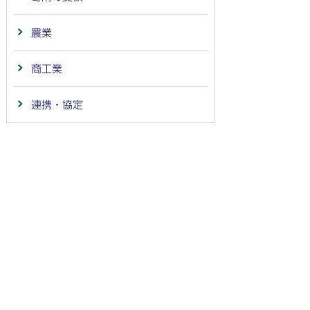
農業
商工業
連携・協定
法人番号：
4000020212091
〒501-6292 岐阜県羽島市竹鼻町55
TEL:
058-392-1111
FAX:058-394-0025
行政サービスの質の確保などのため、通話を録音し
ています
羽島市の公式SNS