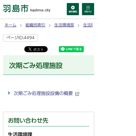
ホーム
組織別索引
生活環境部
生活環境課
ページID:4494
次期ごみ処理施設
次期ごみ処理施設設備の概要
お問い合わせ先
生活環境課