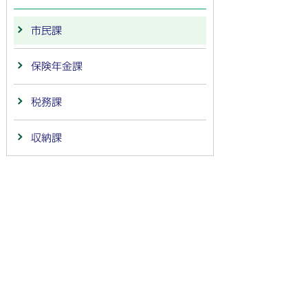
市民課
保険年金課
税務課
収納課
法人番号：
4000020212091
〒501-6292 岐阜県羽島市竹鼻町55
TEL:
058-392-1111
FAX:058-394-0025