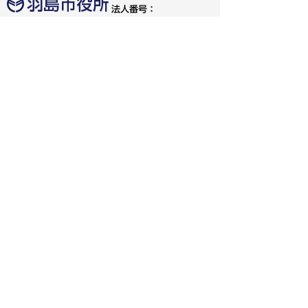
法人番号：
4000020212091
〒501-6292 岐阜県羽島市竹鼻町55
TEL:
058-392-1111
FAX:058-394-0025
行政サービスの質の確保などのため、通話を録音し
ています
羽島市の公式SNS
人口：
世帯：
65,814人
28,841世帯
[2026年8月1日現在]
お問い合わせ
リンク・免責事項・著作権
アクセシビリティガイドライン