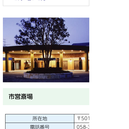
市営斎場
所在地
〒501-6241 羽島市竹
電話番号
058-392-2941