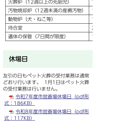
火葬炉（12週以上の死胎児）
1体
汚物焼却炉（12週未満の産褥汚物）
1産
動物炉（犬・ねこ等）
1件
待合室
2時間
遺体の保管（7日間が限度）
1遺体・24時間
休場日
友引の日もペット火葬の受付業務は通常
どおり行います。 1月1日はペット火葬
の受付業務は行いません。
令和7年度市営斎場休場日（pdf形
式：186KB）
令和8年度市営斎場休場日（pdf形
式：117KB）