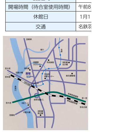
開場時間（待合室使用時間）
午前8時30分から午後5
休館日
1月1日及び友引の日
交通
名鉄羽島市役所前駅から