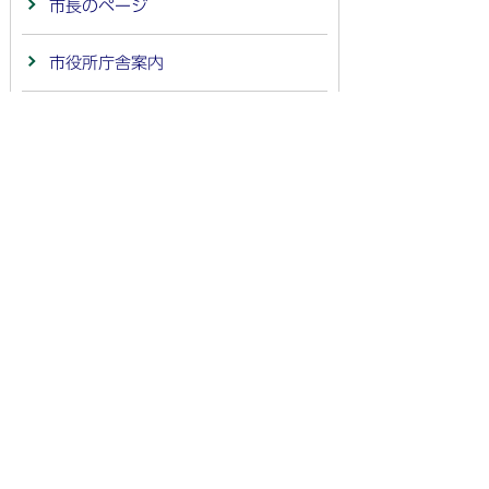
市長のページ
市役所庁舎案内
施設案内
広報ライブラリー・PR映像
インターネットサービス
情報公開
公示送達
市の計画・財政
まちづくり